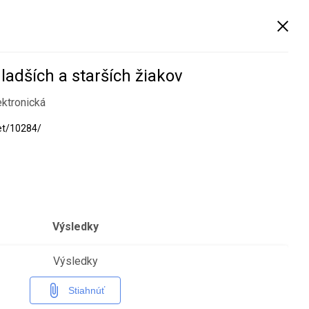
Mesačný
Týždenný
Zoznam
Prihlásiť
adších a starších žiakov
ektronická
net/10284/
Výsledky
Výsledky
Stiahnúť