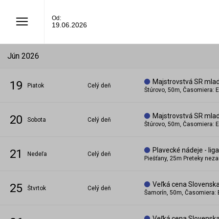
Od:
19.06.2026
jún 2026
Majstrovstvá SR mladš
19
piatok
Celý deň
Štúrovo, 50m, Časomiera: E
Majstrovstvá SR mladš
20
sobota
Celý deň
Štúrovo, 50m, Časomiera: E
Plavecké nádeje - liga
21
nedeľa
Celý deň
Piešťany, 25m Preteky neza
Veľká cena Slovensk
25
štvrtok
Celý deň
Šamorín, 50m, Časomiera: 
Veľká cena Slovensk