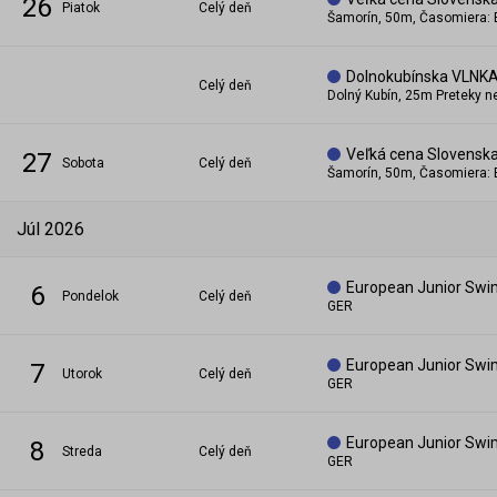
26
piatok
Celý deň
Šamorín, 50m, Časomiera: 
Dolnokubínska VLNK
Celý deň
Dolný Kubín, 25m Preteky n
Veľká cena Slovensk
27
sobota
Celý deň
Šamorín, 50m, Časomiera: 
júl 2026
European Junior Sw
6
pondelok
Celý deň
GER
European Junior Sw
7
utorok
Celý deň
GER
European Junior Sw
8
streda
Celý deň
GER