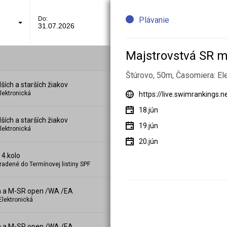
Do:
Plávanie
31.07.2026
Majstrovstvá SR ml
Štúrovo, 50m, Časomiera: El
ích a starších žiakov
lektronická
https://live.swimrankings.
18.jún
ích a starších žiakov
19.jún
lektronická
20.jún
 4.kolo
radené do Termínovej listiny SPF
a a M-SR open /WA /EA
Elektronická
a a M-SR open /WA /EA