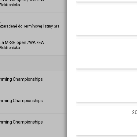
Elektronická
A
ezaradené do Termínovej listiny SPF
a a M-SR open /WA /EA
Elektronická
imming Championships
imming Championships
20
imming Championships