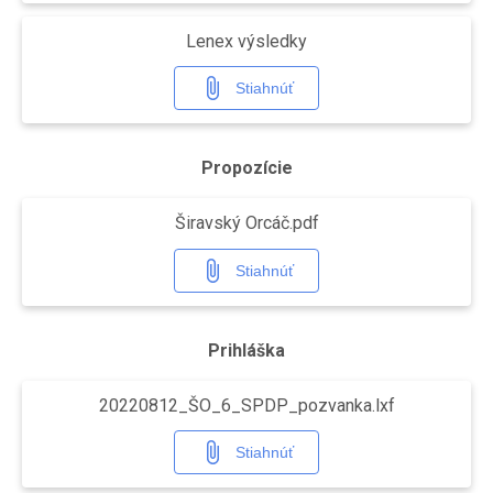
Celý deň
Lenex výsledky
LEN: Majstrovstvá Európy
12
Rím, ITA, 50m bazén
Stiahnúť
piatok
Celý deň
-, - -, Rím -, Taliansko
ME v DP Rím/ITA
Propozície
Celý deň
Rím, - -, - -, Taliansko
Širavský Orcáč.pdf
LEN: Majstrovstvá Európy
13
Rím, ITA, 50m bazén
sobota
Celý deň
-, - -, Rím -, Taliansko
Stiahnúť
ME v DP Rím/ITA
Celý deň
Rím, - -, - -, Taliansko
Prihláška
7.kolo MSR na 7,5km a 7.kolo SPDP - Jazerná desiatka
20220812_ŠO_6_SPDP_pozvanka.lxf
INFORMÁCIA TECHNICKÉHO USPORIADATEĽA PRE KLUBY A ŠIROKÚ VEREJNOSŤ !!! V disciplíne 250m a 500m JD/široká verejnosť by sme Vás radi informovali o poplatku. Štartovné 500m - 6,-€ /bez nároku na obed/ Prihlášky spolu s poplatkom je možné riešiť priamo na mieste.
Celý deň
Stiahnúť
LEN: Majstrovstvá Európy
14
Rím, ITA, 50m bazén