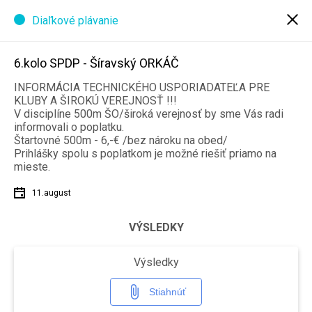
Od:
Do:
Diaľkové plávanie
09.08.2022
20.09.2022
Prihlásiť
august 2022
6.kolo SPDP - Šíravský ORKÁČ
INFORMÁCIA TECHNICKÉHO USPORIADATEĽA PRE
LEN: Majstrovstvá Európy
10
KLUBY A ŠIROKÚ VEREJNOSŤ !!!
Rím, ITA, 50m bazén
V disciplíne 500m ŠO/široká verejnosť by sme Vás radi
streda
Celý deň
-, - -, Rím -, Taliansko
informovali o poplatku.
Štartovné 500m - 6,-€ /bez nároku na obed/
ME v DP Rím/ITA
Prihlášky spolu s poplatkom je možné riešiť priamo na
Celý deň
Rím, - -, - -, Taliansko
mieste.
11.august
LEN: Majstrovstvá Európy
11
Rím, ITA, 50m bazén
štvrtok
Celý deň
-, - -, Rím -, Taliansko
VÝSLEDKY
ME v DP Rím/ITA
Výsledky
Celý deň
Rím, - -, - -, Taliansko
Stiahnúť
6.kolo SPDP - Šíravský ORKÁČ
INFORMÁCIA TECHNICKÉHO USPORIADATEĽA PRE KLUBY A ŠIROKÚ VEREJNOSŤ !!! V disciplíne 500m ŠO/široká verejnosť by sme Vás radi informovali o poplatku. Štartovné 500m - 6,-€ /bez nároku na obed/ Prihlášky spolu s poplatkom je možné riešiť priamo na mieste.